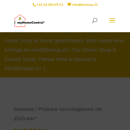
+41 56 284 09 21
info@bootup.ch
Unser Shop ist heute geschlossen. Bitte sende eine
Anfrage an info@bootup.ch / Our Online Shop is
Closed Today. Please send a request to
info@bootup.ch :(
Startseite
/ Produkte verschlagwortet mit
„EnOcean“