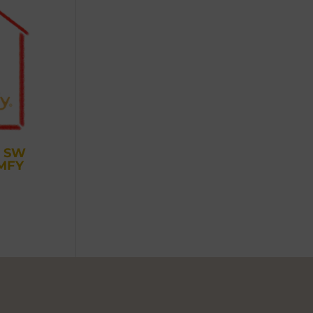
 SW
MFY