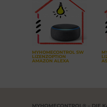
MYHOMECONTROL SW
M
LIZENZOPTION
L
AMAZON ALEXA
A
MYHOMECONTROL® – DIE K