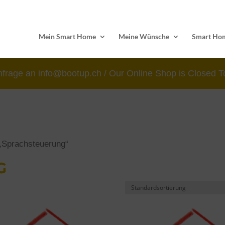
Mein Smart Home
Meine Wünsche
Smart Hom
nfrage an info@bootup.ch / Our Online Shop is Closed T
 „Sprachsteuerung“
G