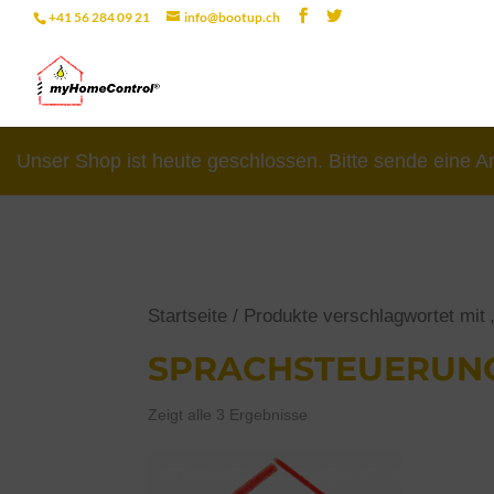
+41 56 284 09 21
info@bootup.ch
Unser Shop ist heute geschlossen. Bitte sende eine A
Startseite
/ Produkte verschlagwortet mit
SPRACHSTEUERUN
Zeigt alle 3 Ergebnisse