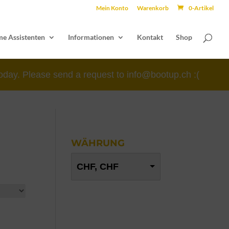
Mein Konto
Warenkorb
0-Artikel
e Assistenten
Informationen
Kontakt
Shop
oday. Please send a request to info@bootup.ch :(
WÄHRUNG
CHF, CHF