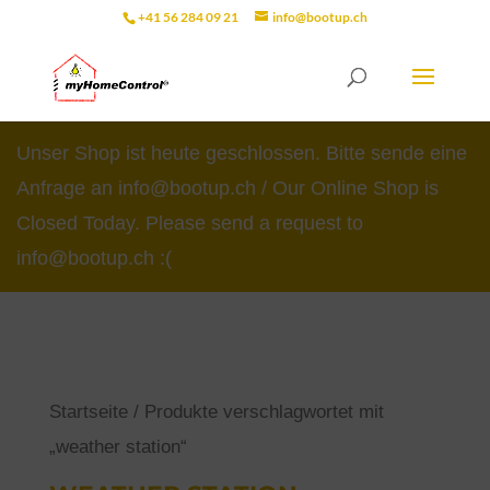
+41 56 284 09 21
info@bootup.ch
Unser Shop ist heute geschlossen. Bitte sende eine
Anfrage an info@bootup.ch / Our Online Shop is
Closed Today. Please send a request to
info@bootup.ch :(
Startseite
/ Produkte verschlagwortet mit
„weather station“