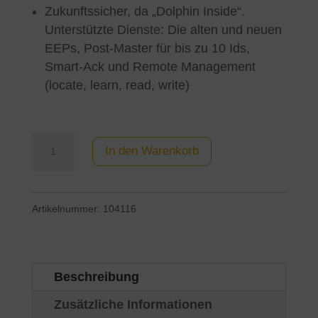
Zukunftssicher, da „Dolphin Inside“.
Unterstützte Dienste: Die alten und neuen
EEPs, Post-Master für bis zu 10 Ids,
Smart-Ack und Remote Management
(locate, learn, read, write)
RS232
In den Warenkorb
-
EnOcean
Artikelnummer:
104116
Gateway
Menge
Beschreibung
Zusätzliche Informationen